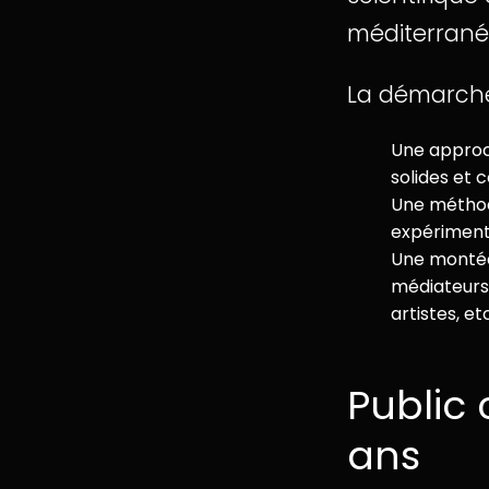
méditerranée
La démarche
Une approc
solides et c
Une méthodo
expérimenta
Une montée
médiateurs 
artistes, etc
Public
ans