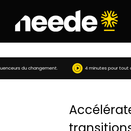
nceurs du changement.
4 minutes pour tout comp
Accélérat
transitio