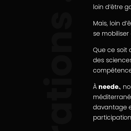
loin d’être 
Mais, loin d
se mobilise
Que ce soit 
des sciences
compétences 
À
neede.
, n
méditerranée
davantage en
participatio