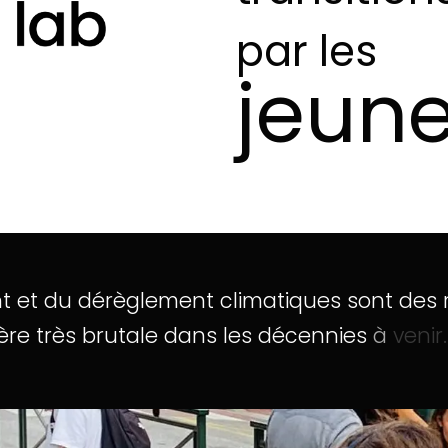
par les
jeune
t
et
du
dérèglement
climatiques
sont
des
ère
très
brutale
dans
les
décennies
à
venir.