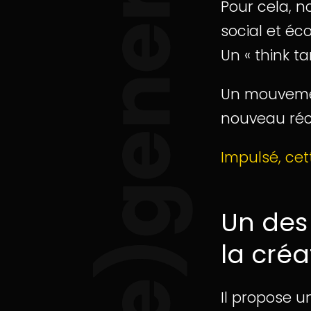
Pour cela, n
social et é
Un « think ta
Un mouvement
nouveau réci
Impulsé, cet
Un des 
la créa
Il propose un