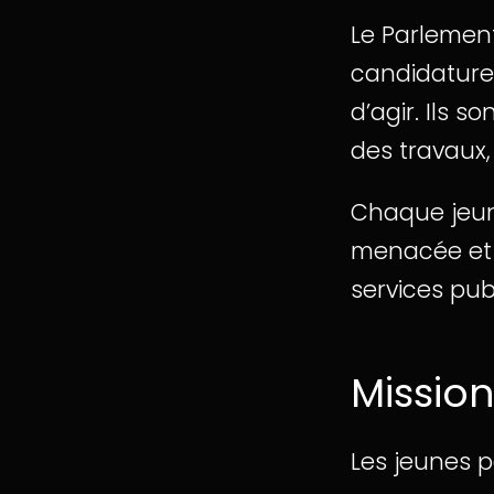
Le Parlement
candidature 
d’agir. Ils 
des travaux,
Chaque jeun
menacée et d
services publ
Missio
Les jeunes p