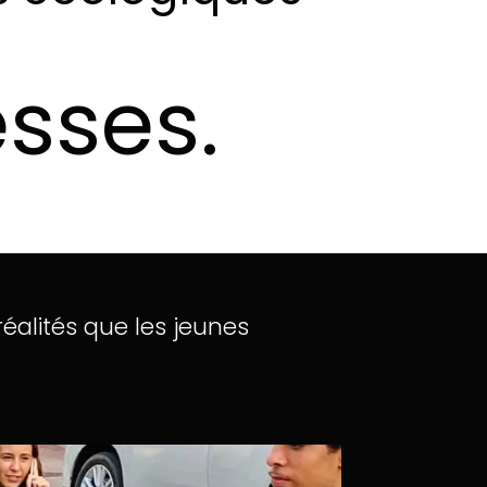
sses.
réalités
que
les
jeunes