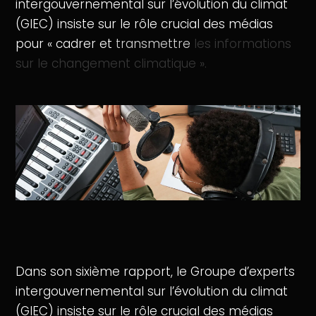
intergouvernemental
sur
l’évolution
du
climat
(GIEC)
insiste
sur
le
rôle
crucial
des
médias
pour
«
cadrer
et
transmettre
les
informations
sur
le
changement
climatique
».
Dans son sixième rapport, le Groupe d’experts
intergouvernemental sur l’évolution du climat
(GIEC) insiste sur le rôle crucial des médias